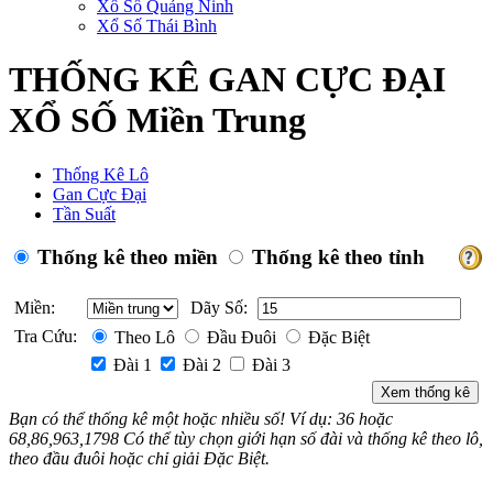
Xổ Số Quảng Ninh
Xổ Số Thái Bình
THỐNG KÊ GAN CỰC ĐẠI
XỔ SỐ Miền Trung
Thống Kê Lô
Gan Cực Đại
Tần Suất
Thống kê theo miền
Thống kê theo tỉnh
Miền:
Dãy Số:
Tra Cứu:
Theo Lô
Đầu Đuôi
Đặc Biệt
Đài 1
Đài 2
Đài 3
Bạn có thể thống kê một hoặc nhiều số! Ví dụ: 36 hoặc
68,86,963,1798 Có thể tùy chọn giới hạn số đài và thống kê theo lô,
theo đầu đuôi hoặc chỉ giải Đặc Biệt.