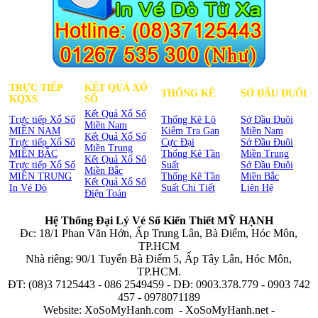
TRỰC TIẾP
KẾT QUẢ XỔ
THỐNG KÊ
SỚ ĐẦU ĐUÔI
KQXS
SỐ
Kết Quả Xổ Số
Trực tiếp Xổ Số
Thống Kê Lô
Sớ Đầu Đuôi
Miền Nam
MIỀN NAM
Kiểm Tra Gan
Miền Nam
Kết Quả Xổ Số
Trực tiếp Xổ Số
Cực Đại
Sớ Đầu Đuôi
Miền Trung
MIỀN BẮC
Thống Kê Tần
Miền Trung
Kết Quả Xổ Số
Trực tiếp Xổ Số
Suất
Sớ Đầu Đuôi
Miền Bắc
MIỀN TRUNG
Thống Kê Tần
Miền Bắc
Kết Quả Xổ Số
In Vé Dò
Suất Chi Tiết
Liên Hệ
Điện Toán
Hệ Thống Đại Lý Vé Số Kiến Thiết MỸ HẠNH
Đc: 18/1 Phan Văn Hớn, Ấp Trung Lân, Bà Điểm, Hóc Môn,
TP.HCM
Nhà riêng: 90/1 Tuyến Bà Điểm 5, Ấp Tây Lân, Hóc Môn,
TP.HCM.
ĐT: (08)3 7125443 - 086 2549459 - DĐ: 0903.378.779 - 0903 742
457 - 0978071189
Website: XoSoMyHanh.com - XoSoMyHanh.net -