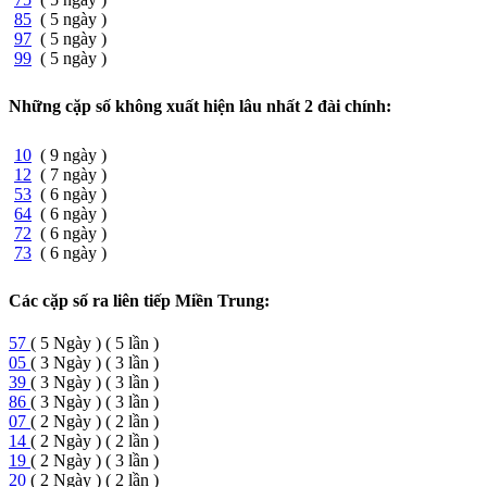
85
( 5 ngày )
97
( 5 ngày )
99
( 5 ngày )
Những cặp số không xuất hiện lâu nhất 2 đài chính:
10
( 9 ngày )
12
( 7 ngày )
53
( 6 ngày )
64
( 6 ngày )
72
( 6 ngày )
73
( 6 ngày )
Các cặp số ra liên tiếp Miền Trung:
57
( 5 Ngày ) ( 5 lần )
05
( 3 Ngày ) ( 3 lần )
39
( 3 Ngày ) ( 3 lần )
86
( 3 Ngày ) ( 3 lần )
07
( 2 Ngày ) ( 2 lần )
14
( 2 Ngày ) ( 2 lần )
19
( 2 Ngày ) ( 3 lần )
20
( 2 Ngày ) ( 2 lần )