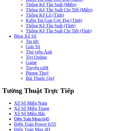
Thống Kê Tần Suất (Miền)
Thống Kê Tần Suất Chi Tiết (Miền)
Thống Kê Lô (Tỉnh)
Kiểm Tra Gan Cực Đại (Tỉnh)
Thống Kê Tần Suất (Tỉnh)
Thống Kê Tần Suất Chi Tiết (Tỉnh)
Blog Xổ Số
Tin tức
Giải Trí
Thư viện Ảnh
Tivi Online
Game
Truyện cười
Phong Thuỷ
Bài Thuốc Quý
Tường Thuật Trực Tiếp
Xổ Số Miền Nam
Xổ Số Miền Trung
Xổ Số Miền Bắc
Điện Toán Mega 6/45
Điện Toán Power 6/55
Điện Toán Max 4D