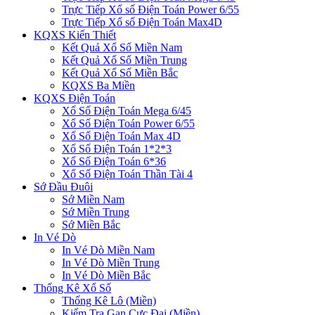
Trực Tiếp Xổ số Điện Toán Power 6/55
Trực Tiếp Xổ số Điện Toán Max4D
KQXS Kiến Thiết
Kết Quả Xổ Số Miền Nam
Kết Quả Xổ Số Miền Trung
Kết Quả Xổ Số Miền Bắc
KQXS Ba Miền
KQXS Điện Toán
Xổ Số Điện Toán Mega 6/45
Xổ Số Điện Toán Power 6/55
Xổ Số Điện Toán Max 4D
Xổ Số Điện Toán 1*2*3
Xổ Số Điện Toán 6*36
Xổ Số Điện Toán Thần Tài 4
Sớ Đầu Đuôi
Sớ Miền Nam
Sớ Miền Trung
Sớ Miền Bắc
In Vé Dò
In Vé Dò Miền Nam
In Vé Dò Miền Trung
In Vé Dò Miền Bắc
Thống Kê Xổ Số
Thống Kê Lô (Miền)
Kiểm Tra Gan Cực Đại (Miền)