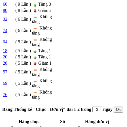
60
( 9 Lần )
Tăng 3
80
( 8 Lần )
Giảm 2
Không
32
( 6 Lần )
tăng
Không
74
( 6 Lần )
tăng
Không
04
( 5 Lần )
tăng
18
( 5 Lần )
Tăng 1
20
( 5 Lần )
Tăng 1
28
( 5 Lần )
Giảm 1
Không
57
( 5 Lần )
tăng
Không
69
( 5 Lần )
tăng
Không
76
( 5 Lần )
tăng
Bảng Thống kê "Chục - Đơn vị" đài 1-2 trong
ngày
Hàng chục
Số
Hàng đơn vị