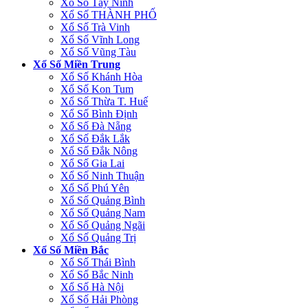
Xổ Số Tây Ninh
Xổ Số THÀNH PHỐ
Xổ Số Trà Vinh
Xổ Số Vĩnh Long
Xổ Số Vũng Tàu
Xổ Số Miền Trung
Xổ Số Khánh Hòa
Xổ Số Kon Tum
Xổ Số Thừa T. Huế
Xổ Số Bình Định
Xổ Số Đà Nẵng
Xổ Số Đắk Lắk
Xổ Số Đắk Nông
Xổ Số Gia Lai
Xổ Số Ninh Thuận
Xổ Số Phú Yên
Xổ Số Quảng Bình
Xổ Số Quảng Nam
Xổ Số Quảng Ngãi
Xổ Số Quảng Trị
Xổ Số Miền Bắc
Xổ Số Thái Bình
Xổ Số Bắc Ninh
Xổ Số Hà Nội
Xổ Số Hải Phòng