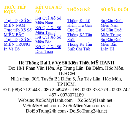
TRỰC TIẾP
KẾT QUẢ XỔ
THỐNG KÊ
SỚ ĐẦU ĐUÔI
KQXS
SỐ
Kết Quả Xổ Số
Trực tiếp Xổ Số
Thống Kê Lô
Sớ Đầu Đuôi
Miền Nam
MIỀN NAM
Kiểm Tra Gan
Miền Nam
Kết Quả Xổ Số
Trực tiếp Xổ Số
Cực Đại
Sớ Đầu Đuôi
Miền Trung
MIỀN BẮC
Thống Kê Tần
Miền Trung
Kết Quả Xổ Số
Trực tiếp Xổ Số
Suất
Sớ Đầu Đuôi
Miền Bắc
MIỀN TRUNG
Thống Kê Tần
Miền Bắc
Kết Quả Xổ Số
In Vé Dò
Suất Chi Tiết
Liên Hệ
Điện Toán
Hệ Thống Đại Lý Vé Số Kiến Thiết MỸ HẠNH
Đc: 18/1 Phan Văn Hớn, Ấp Trung Lân, Bà Điểm, Hóc Môn,
TP.HCM
Nhà riêng: 90/1 Tuyến Bà Điểm 5, Ấp Tây Lân, Hóc Môn,
TP.HCM.
ĐT: (08)3 7125443 - 086 2549459 - DĐ: 0903.378.779 - 0903 742
457 - 0978071189
Website: XoSoMyHanh.com - XoSoMyHanh.net -
VeSoMyHanh.com - XoSoMienNam.com.vn -
DoiSoTrung24h.com - DoiSoTrung24h.net