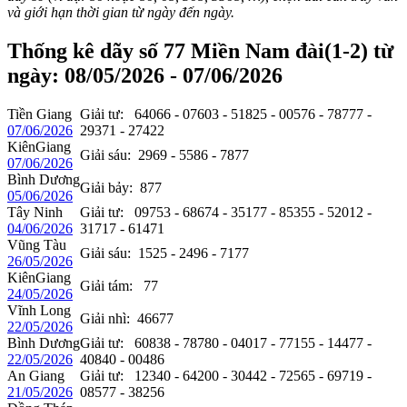
và giới hạn thời gian từ ngày đến ngày.
Thống kê dãy số 77 Miền Nam đài(1-2) từ
ngày: 08/05/2026 - 07/06/2026
Tiền Giang
Giải tư: 64066 - 07603 - 51825 - 00576 - 787
77
-
07/06/2026
29371 - 27422
KiênGiang
Giải sáu: 2969 - 5586 - 78
77
07/06/2026
Bình Dương
Giải bảy: 8
77
05/06/2026
Tây Ninh
Giải tư: 09753 - 68674 - 351
77
- 85355 - 52012 -
04/06/2026
31717 - 61471
Vũng Tàu
Giải sáu: 1525 - 2496 - 71
77
26/05/2026
KiênGiang
Giải tám:
77
24/05/2026
Vĩnh Long
Giải nhì: 466
77
22/05/2026
Bình Dương
Giải tư: 60838 - 78780 - 04017 - 77155 - 144
77
-
22/05/2026
40840 - 00486
An Giang
Giải tư: 12340 - 64200 - 30442 - 72565 - 69719 -
21/05/2026
085
77
- 38256