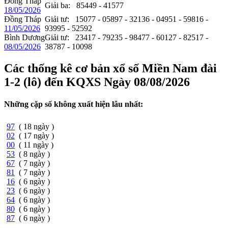
Đồng Tháp
Giải ba: 85449 - 415
77
18/05/2026
Đồng Tháp
Giải tư: 150
77
- 05897 - 32136 - 04951 - 59816 -
11/05/2026
93995 - 52592
Bình Dương
Giải tư: 23417 - 79235 - 984
77
- 60127 - 82517 -
08/05/2026
38787 - 10098
Các thống kê cơ bản xổ số Miền Nam đài
1-2 (lô) đến KQXS Ngày 08/08/2026
Những cặp số không xuất hiện lâu nhất:
97
( 18 ngày )
02
( 17 ngày )
00
( 11 ngày )
53
( 8 ngày )
67
( 7 ngày )
81
( 7 ngày )
16
( 6 ngày )
23
( 6 ngày )
64
( 6 ngày )
80
( 6 ngày )
87
( 6 ngày )