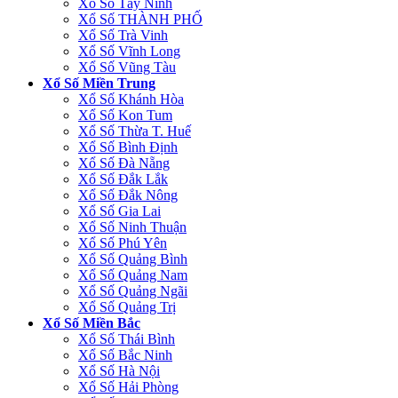
Xổ Số Tây Ninh
Xổ Số THÀNH PHỐ
Xổ Số Trà Vinh
Xổ Số Vĩnh Long
Xổ Số Vũng Tàu
Xổ Số Miền Trung
Xổ Số Khánh Hòa
Xổ Số Kon Tum
Xổ Số Thừa T. Huế
Xổ Số Bình Định
Xổ Số Đà Nẵng
Xổ Số Đắk Lắk
Xổ Số Đắk Nông
Xổ Số Gia Lai
Xổ Số Ninh Thuận
Xổ Số Phú Yên
Xổ Số Quảng Bình
Xổ Số Quảng Nam
Xổ Số Quảng Ngãi
Xổ Số Quảng Trị
Xổ Số Miền Bắc
Xổ Số Thái Bình
Xổ Số Bắc Ninh
Xổ Số Hà Nội
Xổ Số Hải Phòng