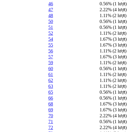
46
0.56% (1 lượt)
47
2.22% (4 lượt)
48
1.11% (2 lượt)
50
0.56% (1 lượt)
51
0.56% (1 lượt)
52
1.11% (2 lượt)
54
1.67% (3 lượt)
55
1.67% (3 lượt)
56
1.11% (2 lượt)
57
1.67% (3 lượt)
59
1.11% (2 lượt)
60
0.56% (1 lượt)
61
1.11% (2 lượt)
62
1.11% (2 lượt)
63
1.11% (2 lượt)
65
0.56% (1 lượt)
66
0.56% (1 lượt)
68
1.67% (3 lượt)
69
1.67% (3 lượt)
70
2.22% (4 lượt)
71
0.56% (1 lượt)
72
2.22% (4 lượt)