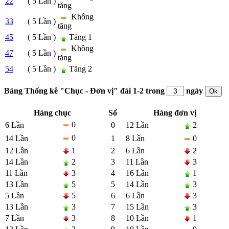
22
( 5 Lần )
tăng
Không
33
( 5 Lần )
tăng
45
( 5 Lần )
Tăng 1
Không
47
( 5 Lần )
tăng
54
( 5 Lần )
Tăng 2
Bảng Thống kê "Chục - Đơn vị" đài 1-2 trong
ngày
Hàng chục
Số
Hàng đơn vị
0
6 Lần
0
12 Lần
2
0
14 Lần
1
8 Lần
0
12 Lần
1
2
6 Lần
2
14 Lần
2
3
11 Lần
3
11 Lần
3
4
16 Lần
1
13 Lần
5
5
14 Lần
3
5 Lần
5
6
6 Lần
3
13 Lần
3
7
15 Lần
3
7 Lần
3
8
10 Lần
1