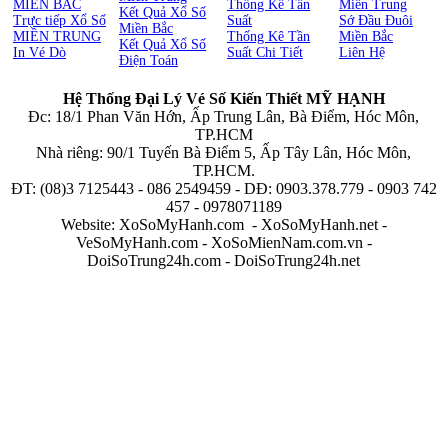
MIỀN BẮC
Thống Kê Tần
Miền Trung
Kết Quả Xổ Số
Trực tiếp Xổ Số
Suất
Sớ Đầu Đuôi
Miền Bắc
MIỀN TRUNG
Thống Kê Tần
Miền Bắc
Kết Quả Xổ Số
In Vé Dò
Suất Chi Tiết
Liên Hệ
Điện Toán
Hệ Thống Đại Lý Vé Số Kiến Thiết MỸ HẠNH
Đc: 18/1 Phan Văn Hớn, Ấp Trung Lân, Bà Điểm, Hóc Môn,
TP.HCM
Nhà riêng: 90/1 Tuyến Bà Điểm 5, Ấp Tây Lân, Hóc Môn,
TP.HCM.
ĐT: (08)3 7125443 - 086 2549459 - DĐ: 0903.378.779 - 0903 742
457 - 0978071189
Website: XoSoMyHanh.com - XoSoMyHanh.net -
VeSoMyHanh.com - XoSoMienNam.com.vn -
DoiSoTrung24h.com - DoiSoTrung24h.net