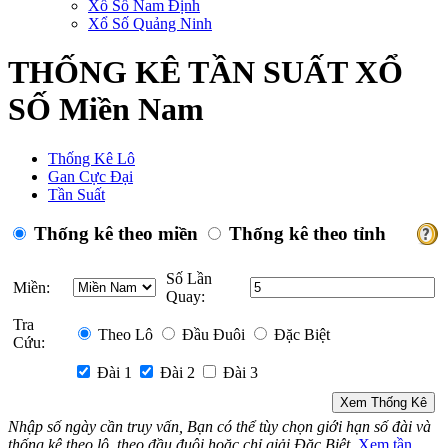
Xổ Số Nam Định
Xổ Số Quảng Ninh
THỐNG KÊ TẦN SUẤT XỔ
SỐ Miền Nam
Thống Kê Lô
Gan Cực Đại
Tần Suất
Thống kê theo miền
Thống kê theo tỉnh
Số Lần
Miền:
Quay:
Tra
Theo Lô
Đầu Đuôi
Đặc Biệt
Cứu:
Đài 1
Đài 2
Đài 3
Nhập số ngày cần truy vấn, Bạn có thể tùy chọn giới hạn số đài và
thống kê theo lô, theo đầu đuôi hoặc chỉ giải Đặc Biệt.
Xem tần