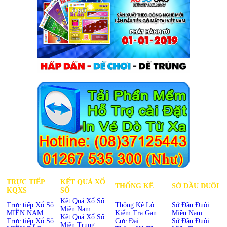
TRỰC TIẾP
KẾT QUẢ XỔ
THỐNG KÊ
SỚ ĐẦU ĐUÔI
KQXS
SỐ
Kết Quả Xổ Số
Trực tiếp Xổ Số
Thống Kê Lô
Sớ Đầu Đuôi
Miền Nam
MIỀN NAM
Kiểm Tra Gan
Miền Nam
Kết Quả Xổ Số
Trực tiếp Xổ Số
Cực Đại
Sớ Đầu Đuôi
Miền Trung