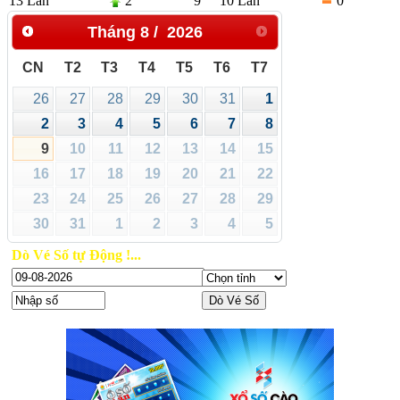
13 Lần
2
9
10 Lần
0
Tháng 8
/
2026
CN
T2
T3
T4
T5
T6
T7
26
27
28
29
30
31
1
2
3
4
5
6
7
8
9
10
11
12
13
14
15
16
17
18
19
20
21
22
23
24
25
26
27
28
29
30
31
1
2
3
4
5
Dò Vé Số tự Động !...