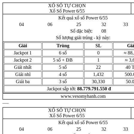
XỔ SỐ TỰ CHỌN
Xổ Số Power 6/55
Kết quả xổ số Power 6/55
04
06
25
32
33
Số đặc biệt:
08
Số lượng giải trúng - kỳ này:
Giải
Trùng
SL
Giá
Jackpot 1
6 số
0
≈ 88,
Jackpot 2
5 số + ĐB
1
≈ 3,
Giải nhất
5 số
22
40 T
Giải nhì
4 số
1,432
500.
Giải ba
3 số
30,330
50.
Jackpot sắp tới:
88.779.791.550 đ
www.vesomyhanh.com
XỔ SỐ TỰ CHỌN
Xổ Số Power 6/55
Kết quả xổ số Power 6/55
04
06
25
32
33