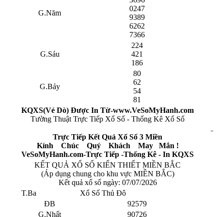
0247
G.Năm
9389
6262
7366
224
G.Sáu
421
186
80
62
G.Bảy
54
81
KQXS(Vé Dò) Được In Từ-www.VeSoMyHanh.com
Tường Thuật Trực Tiếp Xổ Số - Thống Kê Xổ Số
Trực Tiếp Kết Quả Xổ Số 3 Miền
Kính Chúc Quý Khách May Mắn !
VeSoMyHanh.com-Trực Tiếp -Thống Kê - In KQXS
KẾT QUẢ XỔ SỐ KIẾN THIẾT MIỀN BẮC
(Áp dụng chung cho khu vực MIỀN BẮC)
Kết quả xổ số ngày:
07/07/2026
T.Ba
Xổ Số Thủ Đô
ĐB
92579
G.Nhất
90726