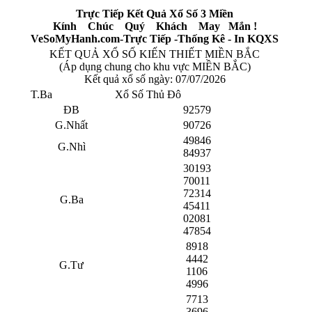
Trực Tiếp Kết Quả Xổ Số 3 Miền
Kính Chúc Quý Khách May Mắn !
VeSoMyHanh.com-Trực Tiếp -Thống Kê - In KQXS
KẾT QUẢ XỔ SỐ KIẾN THIẾT MIỀN BẮC
(Áp dụng chung cho khu vực MIỀN BẮC)
Kết quả xổ số ngày:
07/07/2026
T.Ba
Xổ Số Thủ Đô
ĐB
92579
G.Nhất
90726
49846
G.Nhì
84937
30193
70011
72314
G.Ba
45411
02081
47854
8918
4442
G.Tư
1106
4996
7713
3696