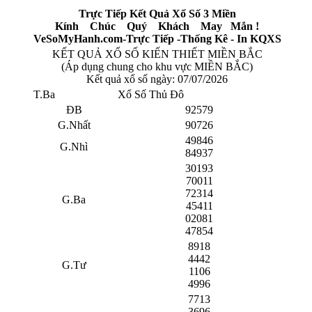
Trực Tiếp Kết Quả Xổ Số 3 Miền
Kính Chúc Quý Khách May Mắn !
VeSoMyHanh.com-Trực Tiếp -Thống Kê - In KQXS
KẾT QUẢ XỔ SỐ KIẾN THIẾT MIỀN BẮC
(Áp dụng chung cho khu vực MIỀN BẮC)
Kết quả xổ số ngày:
07/07/2026
T.Ba
Xổ Số Thủ Đô
ĐB
92579
G.Nhất
90726
49846
G.Nhì
84937
30193
70011
72314
G.Ba
45411
02081
47854
8918
4442
G.Tư
1106
4996
7713
3696