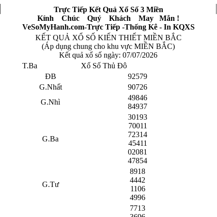
Trực Tiếp Kết Quả Xổ Số 3 Miền
Kính Chúc Quý Khách May Mắn !
VeSoMyHanh.com-Trực Tiếp -Thống Kê - In KQXS
KẾT QUẢ XỔ SỐ KIẾN THIẾT MIỀN BẮC
(Áp dụng chung cho khu vực MIỀN BẮC)
Kết quả xổ số ngày:
07/07/2026
T.Ba
Xổ Số Thủ Đô
ĐB
92579
G.Nhất
90726
49846
G.Nhì
84937
30193
70011
72314
G.Ba
45411
02081
47854
8918
4442
G.Tư
1106
4996
7713
3696