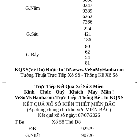
0247
G.Năm
9389
6262
7366
224
G.Sáu
421
186
80
62
G.Bảy
54
81
KQXS(Vé Dò) Được In Từ-www.VeSoMyHanh.com
Tường Thuật Trực Tiếp Xổ Số - Thống Kê Xổ Số
Trực Tiếp Kết Quả Xổ Số 3 Miền
Kính Chúc Quý Khách May Mắn !
VeSoMyHanh.com-Trực Tiếp -Thống Kê - In KQXS
KẾT QUẢ XỔ SỐ KIẾN THIẾT MIỀN BẮC
(Áp dụng chung cho khu vực MIỀN BẮC)
Kết quả xổ số ngày:
07/07/2026
T.Ba
Xổ Số Thủ Đô
ĐB
92579
G.Nhất
90726