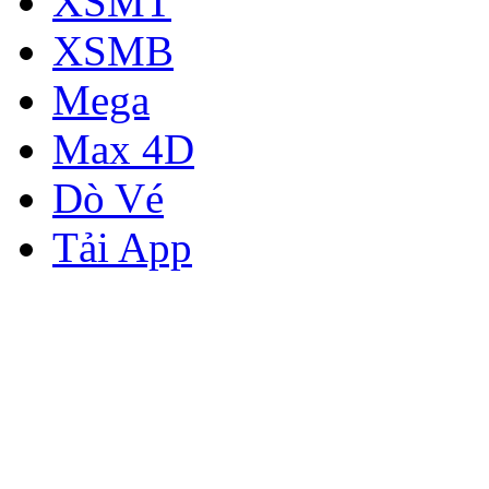
XSMT
XSMB
Mega
Max 4D
Dò Vé
Tải App