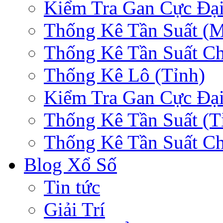
Kiểm Tra Gan Cực Đại
Thống Kê Tần Suất (M
Thống Kê Tần Suất Ch
Thống Kê Lô (Tỉnh)
Kiểm Tra Gan Cực Đại
Thống Kê Tần Suất (T
Thống Kê Tần Suất Chi
Blog Xổ Số
Tin tức
Giải Trí