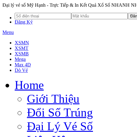
Đại lý vé số Mỹ Hạnh - Trực Tiếp & In Kết Quả Xổ Số NHANH 
Đăng Ký
Menu
XSMN
XSMT
XSMB
Mega
Max 4D
Dò Vé
Home
Giới Thiệu
Đổi Số Trúng
Đại Lý Vé Số