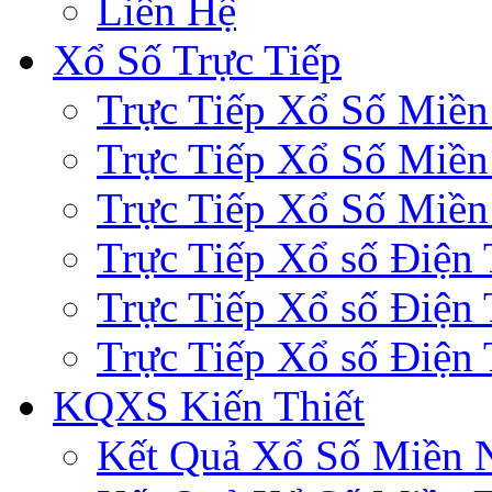
Liên Hệ
Xổ Số Trực Tiếp
Trực Tiếp Xổ Số Miề
Trực Tiếp Xổ Số Miền
Trực Tiếp Xổ Số Miền
Trực Tiếp Xổ số Điện
Trực Tiếp Xổ số Điện
Trực Tiếp Xổ số Điệ
KQXS Kiến Thiết
Kết Quả Xổ Số Miền