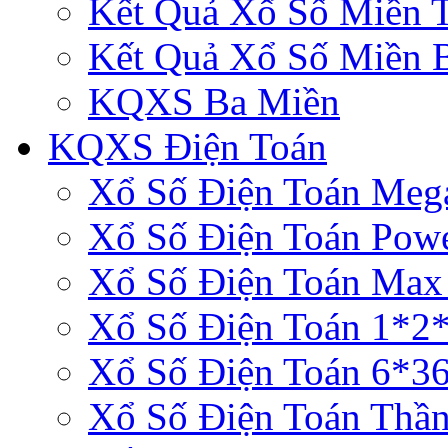
Kết Quả Xổ Số Miền 
Kết Quả Xổ Số Miền 
KQXS Ba Miền
KQXS Điện Toán
Xổ Số Điện Toán Meg
Xổ Số Điện Toán Powe
Xổ Số Điện Toán Max
Xổ Số Điện Toán 1*2
Xổ Số Điện Toán 6*3
Xổ Số Điện Toán Thần