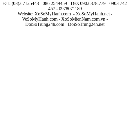
ĐT: (08)3 7125443 - 086 2549459 - DĐ: 0903.378.779 - 0903 742
457 - 0978071189
Website: XoSoMyHanh.com - XoSoMyHanh.net -
VeSoMyHanh.com - XoSoMienNam.com.vn -
DoiSoTrung24h.com - DoiSoTrung24h.net