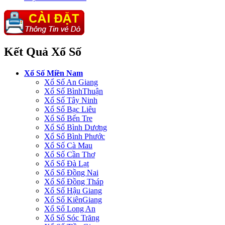
Kết Quả Xổ Số
Xổ Số Miền Nam
Xổ Số An Giang
Xổ Số BìnhThuận
Xổ Số Tây Ninh
Xổ Số Bạc Liêu
Xổ Số Bến Tre
Xổ Số Bình Dương
Xổ Số Bình Phước
Xổ Số Cà Mau
Xổ Số Cần Thơ
Xổ Số Đà Lạt
Xổ Số Đồng Nai
Xổ Số Đồng Tháp
Xổ Số Hậu Giang
Xổ Số KiênGiang
Xổ Số Long An
Xổ Số Sóc Trăng