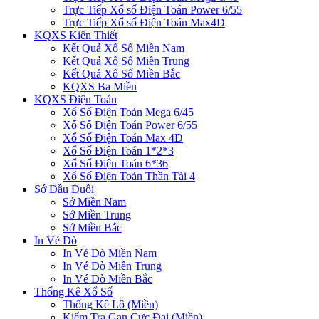
Trực Tiếp Xổ số Điện Toán Power 6/55
Trực Tiếp Xổ số Điện Toán Max4D
KQXS Kiến Thiết
Kết Quả Xổ Số Miền Nam
Kết Quả Xổ Số Miền Trung
Kết Quả Xổ Số Miền Bắc
KQXS Ba Miền
KQXS Điện Toán
Xổ Số Điện Toán Mega 6/45
Xổ Số Điện Toán Power 6/55
Xổ Số Điện Toán Max 4D
Xổ Số Điện Toán 1*2*3
Xổ Số Điện Toán 6*36
Xổ Số Điện Toán Thần Tài 4
Sớ Đầu Đuôi
Sớ Miền Nam
Sớ Miền Trung
Sớ Miền Bắc
In Vé Dò
In Vé Dò Miền Nam
In Vé Dò Miền Trung
In Vé Dò Miền Bắc
Thống Kê Xổ Số
Thống Kê Lô (Miền)
Kiểm Tra Gan Cực Đại (Miền)