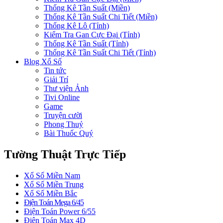
Thống Kê Tần Suất (Miền)
Thống Kê Tần Suất Chi Tiết (Miền)
Thống Kê Lô (Tỉnh)
Kiểm Tra Gan Cực Đại (Tỉnh)
Thống Kê Tần Suất (Tỉnh)
Thống Kê Tần Suất Chi Tiết (Tỉnh)
Blog Xổ Số
Tin tức
Giải Trí
Thư viện Ảnh
Tivi Online
Game
Truyện cười
Phong Thuỷ
Bài Thuốc Quý
Tường Thuật Trực Tiếp
Xổ Số Miền Nam
Xổ Số Miền Trung
Xổ Số Miền Bắc
Điện Toán Mega 6/45
Điện Toán Power 6/55
Điện Toán Max 4D