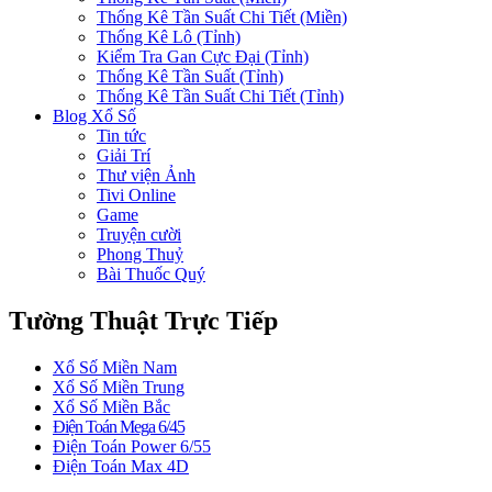
Thống Kê Tần Suất Chi Tiết (Miền)
Thống Kê Lô (Tỉnh)
Kiểm Tra Gan Cực Đại (Tỉnh)
Thống Kê Tần Suất (Tỉnh)
Thống Kê Tần Suất Chi Tiết (Tỉnh)
Blog Xổ Số
Tin tức
Giải Trí
Thư viện Ảnh
Tivi Online
Game
Truyện cười
Phong Thuỷ
Bài Thuốc Quý
Tường Thuật Trực Tiếp
Xổ Số Miền Nam
Xổ Số Miền Trung
Xổ Số Miền Bắc
Điện Toán Mega 6/45
Điện Toán Power 6/55
Điện Toán Max 4D