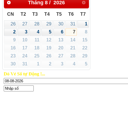
Tháng 8
/
2026
CN
T2
T3
T4
T5
T6
T7
26
27
28
29
30
31
1
2
3
4
5
6
7
8
9
10
11
12
13
14
15
16
17
18
19
20
21
22
23
24
25
26
27
28
29
30
31
1
2
3
4
5
Dò Vé Số tự Động !...