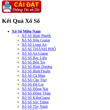
Kết Quả Xổ Số
Xổ Số Miền Nam
Xổ Số Bình Phước
Xổ Số Hậu Giang
Xổ Số Long An
Xổ Số THÀNH PHỐ
Xổ Số An Giang
Xổ Số Bạc Liêu
Xổ Số Bến Tre
Xổ Số Bình Dương
Xổ Số BìnhThuận
Xổ Số Cà Mau
Xổ Số Cần Thơ
Xổ Số Đà Lạt
Xổ Số Đồng Nai
Xổ Số Đồng Tháp
Xổ Số KiênGiang
Xổ Số Sóc Trăng
Xổ Số Tây Ninh