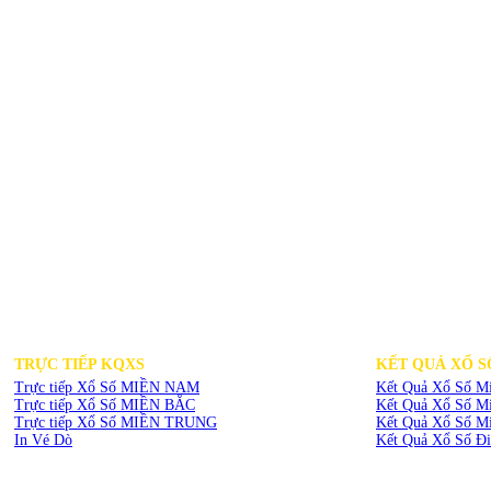
TRỰC TIẾP KQXS
KẾT QUẢ XỔ S
Trực tiếp Xổ Số MIỀN NAM
Kết Quả Xổ Số M
Trực tiếp Xổ Số MIỀN BẮC
Kết Quả Xổ Số M
Trực tiếp Xổ Số MIỀN TRUNG
Kết Quả Xổ Số M
In Vé Dò
Kết Quả Xổ Số Đi