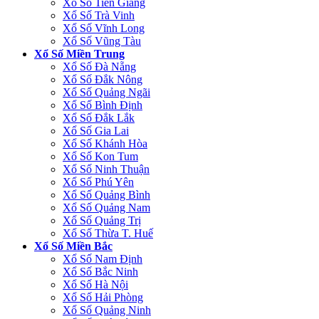
Xổ Số Tiền Giang
Xổ Số Trà Vinh
Xổ Số Vĩnh Long
Xổ Số Vũng Tàu
Xổ Số Miền Trung
Xổ Số Đà Nẵng
Xổ Số Đắk Nông
Xổ Số Quảng Ngãi
Xổ Số Bình Định
Xổ Số Đắk Lắk
Xổ Số Gia Lai
Xổ Số Khánh Hòa
Xổ Số Kon Tum
Xổ Số Ninh Thuận
Xổ Số Phú Yên
Xổ Số Quảng Bình
Xổ Số Quảng Nam
Xổ Số Quảng Trị
Xổ Số Thừa T. Huế
Xổ Số Miền Bắc
Xổ Số Nam Định
Xổ Số Bắc Ninh
Xổ Số Hà Nội
Xổ Số Hải Phòng
Xổ Số Quảng Ninh