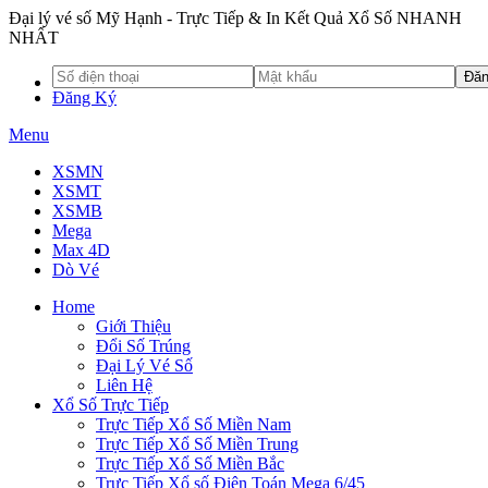
Đại lý vé số Mỹ Hạnh - Trực Tiếp & In Kết Quả Xổ Số NHANH
NHẤT
Đăng Ký
Menu
XSMN
XSMT
XSMB
Mega
Max 4D
Dò Vé
Home
Giới Thiệu
Đổi Số Trúng
Đại Lý Vé Số
Liên Hệ
Xổ Số Trực Tiếp
Trực Tiếp Xổ Số Miền Nam
Trực Tiếp Xổ Số Miền Trung
Trực Tiếp Xổ Số Miền Bắc
Trực Tiếp Xổ số Điện Toán Mega 6/45