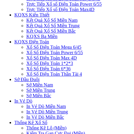
Trực Tiếp Xổ số Điện Toán Power 6/55
Trực Tiếp Xổ số Điện Toán Max4D
KQXS Kiến Thiết
Kết Quả Xổ Số Miền Nam
Kết Quả Xổ Số Miền Trung
Kết Quả Xổ Số Miền Bắc
KQXS Ba Miền
KQXS Điện Toán
Xổ Số Điện Toán Mega 6/45
Xổ Số Điện Toán Power 6/55
Xổ Số Điện Toán Max 4D
Xổ Số Điện Toán 1*2*3
Xổ Số Điện Toán 6*36
Xổ Số Điện Toán Thần Tài 4
Sớ Đầu Đuôi
Sớ Miền Nam
Sớ Miền Trung
Sớ Miền Bắc
In Vé Dò
In Vé Dò Miền Nam
In Vé Dò Miền Trung
In Vé Dò Miền Bắc
Thống Kê Xổ Số
Thống Kê Lô (Miền)
Kiểm Tra Gan Cực Đại (Miền)