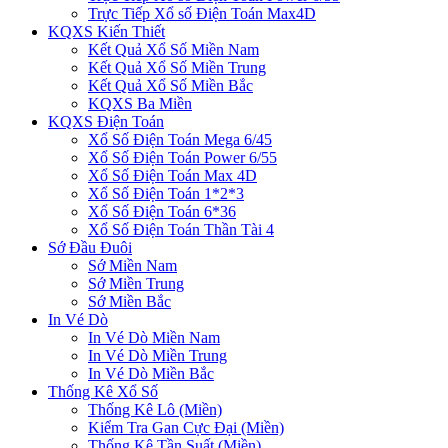
Trực Tiếp Xổ số Điện Toán Max4D
KQXS Kiến Thiết
Kết Quả Xổ Số Miền Nam
Kết Quả Xổ Số Miền Trung
Kết Quả Xổ Số Miền Bắc
KQXS Ba Miền
KQXS Điện Toán
Xổ Số Điện Toán Mega 6/45
Xổ Số Điện Toán Power 6/55
Xổ Số Điện Toán Max 4D
Xổ Số Điện Toán 1*2*3
Xổ Số Điện Toán 6*36
Xổ Số Điện Toán Thần Tài 4
Sớ Đầu Đuôi
Sớ Miền Nam
Sớ Miền Trung
Sớ Miền Bắc
In Vé Dò
In Vé Dò Miền Nam
In Vé Dò Miền Trung
In Vé Dò Miền Bắc
Thống Kê Xổ Số
Thống Kê Lô (Miền)
Kiểm Tra Gan Cực Đại (Miền)
Thống Kê Tần Suất (Miền)