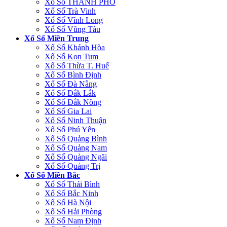
Xổ Số THÀNH PHỐ
Xổ Số Trà Vinh
Xổ Số Vĩnh Long
Xổ Số Vũng Tàu
Xổ Số Miền Trung
Xổ Số Khánh Hòa
Xổ Số Kon Tum
Xổ Số Thừa T. Huế
Xổ Số Bình Định
Xổ Số Đà Nẵng
Xổ Số Đắk Lắk
Xổ Số Đắk Nông
Xổ Số Gia Lai
Xổ Số Ninh Thuận
Xổ Số Phú Yên
Xổ Số Quảng Bình
Xổ Số Quảng Nam
Xổ Số Quảng Ngãi
Xổ Số Quảng Trị
Xổ Số Miền Bắc
Xổ Số Thái Bình
Xổ Số Bắc Ninh
Xổ Số Hà Nội
Xổ Số Hải Phòng
Xổ Số Nam Định