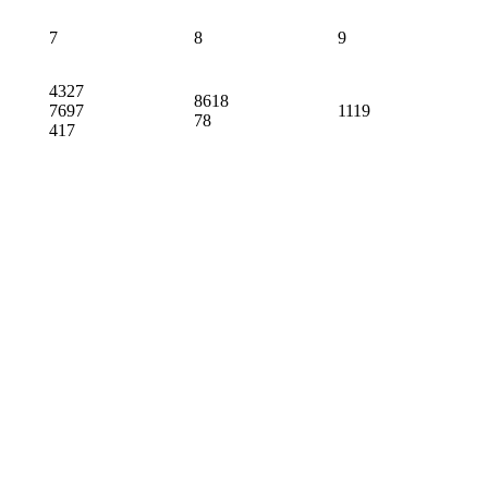
7
8
9
4327
8618
7697
1119
78
417