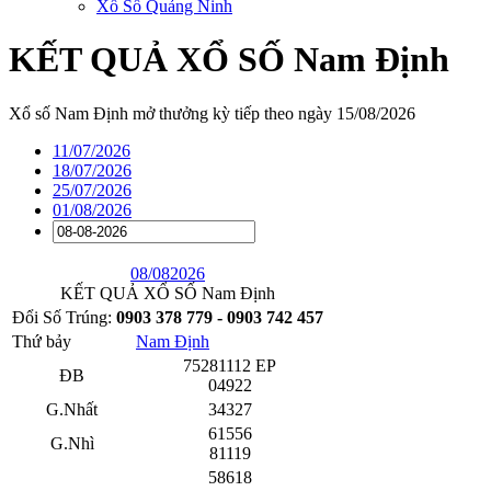
Xổ Số Quảng Ninh
KẾT QUẢ XỔ SỐ Nam Định
Xổ số Nam Định mở thưởng kỳ tiếp theo ngày 15/08/2026
11/07
/2026
18/07
/2026
25/07
/2026
01/08
/2026
08/08
2026
KẾT QUẢ XỔ SỐ Nam Định
Đổi Số Trúng:
0903 378 779 -
0903 742 457
Thứ bảy
Nam Định
7
5
2
8
11
12 EP
ĐB
04922
G.Nhất
34327
61556
G.Nhì
81119
58618