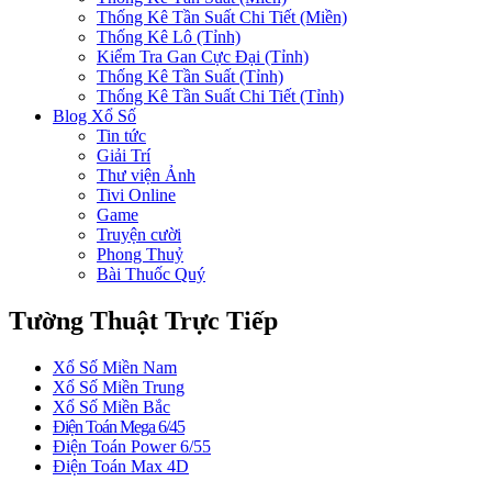
Thống Kê Tần Suất Chi Tiết (Miền)
Thống Kê Lô (Tỉnh)
Kiểm Tra Gan Cực Đại (Tỉnh)
Thống Kê Tần Suất (Tỉnh)
Thống Kê Tần Suất Chi Tiết (Tỉnh)
Blog Xổ Số
Tin tức
Giải Trí
Thư viện Ảnh
Tivi Online
Game
Truyện cười
Phong Thuỷ
Bài Thuốc Quý
Tường Thuật Trực Tiếp
Xổ Số Miền Nam
Xổ Số Miền Trung
Xổ Số Miền Bắc
Điện Toán Mega 6/45
Điện Toán Power 6/55
Điện Toán Max 4D