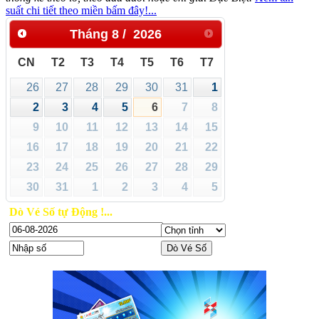
suất chi tiết theo miền bấm đây!...
Tháng 8
/
2026
CN
T2
T3
T4
T5
T6
T7
26
27
28
29
30
31
1
2
3
4
5
6
7
8
9
10
11
12
13
14
15
16
17
18
19
20
21
22
23
24
25
26
27
28
29
30
31
1
2
3
4
5
Dò Vé Số tự Động !...