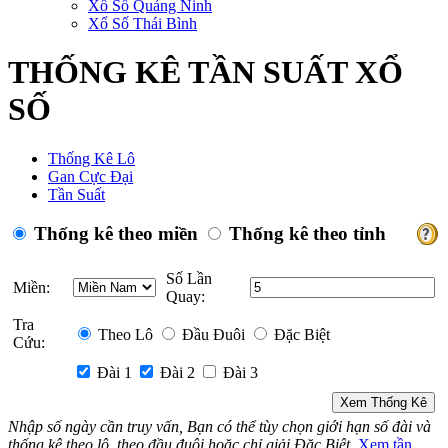
Xổ Số Quảng Ninh
Xổ Số Thái Bình
THỐNG KÊ TẦN SUẤT XỔ
SỐ
Thống Kê Lô
Gan Cực Đại
Tần Suất
Thống kê theo miền
Thống kê theo tỉnh
Số Lần
Miền:
Quay:
Tra
Theo Lô
Đầu Đuôi
Đặc Biệt
Cứu:
Đài 1
Đài 2
Đài 3
Nhập số ngày cần truy vấn, Bạn có thể tùy chọn giới hạn số đài và
thống kê theo lô, theo đầu đuôi hoặc chỉ giải Đặc Biệt.
Xem tần