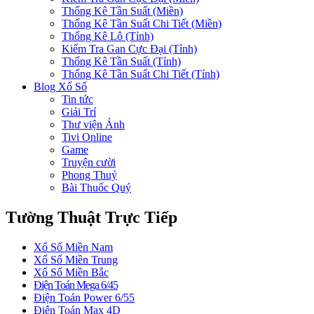
Thống Kê Tần Suất (Miền)
Thống Kê Tần Suất Chi Tiết (Miền)
Thống Kê Lô (Tỉnh)
Kiểm Tra Gan Cực Đại (Tỉnh)
Thống Kê Tần Suất (Tỉnh)
Thống Kê Tần Suất Chi Tiết (Tỉnh)
Blog Xổ Số
Tin tức
Giải Trí
Thư viện Ảnh
Tivi Online
Game
Truyện cười
Phong Thuỷ
Bài Thuốc Quý
Tường Thuật Trực Tiếp
Xổ Số Miền Nam
Xổ Số Miền Trung
Xổ Số Miền Bắc
Điện Toán Mega 6/45
Điện Toán Power 6/55
Điện Toán Max 4D