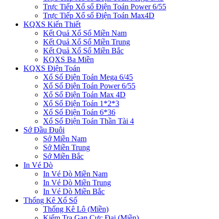
Trực Tiếp Xổ số Điện Toán Power 6/55
Trực Tiếp Xổ số Điện Toán Max4D
KQXS Kiến Thiết
Kết Quả Xổ Số Miền Nam
Kết Quả Xổ Số Miền Trung
Kết Quả Xổ Số Miền Bắc
KQXS Ba Miền
KQXS Điện Toán
Xổ Số Điện Toán Mega 6/45
Xổ Số Điện Toán Power 6/55
Xổ Số Điện Toán Max 4D
Xổ Số Điện Toán 1*2*3
Xổ Số Điện Toán 6*36
Xổ Số Điện Toán Thần Tài 4
Sớ Đầu Đuôi
Sớ Miền Nam
Sớ Miền Trung
Sớ Miền Bắc
In Vé Dò
In Vé Dò Miền Nam
In Vé Dò Miền Trung
In Vé Dò Miền Bắc
Thống Kê Xổ Số
Thống Kê Lô (Miền)
Kiểm Tra Gan Cực Đại (Miền)