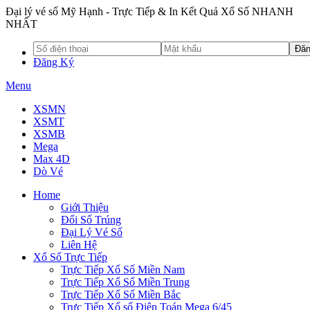
Đại lý vé số Mỹ Hạnh - Trực Tiếp & In Kết Quả Xổ Số NHANH
NHẤT
Đăng Ký
Menu
XSMN
XSMT
XSMB
Mega
Max 4D
Dò Vé
Home
Giới Thiệu
Đổi Số Trúng
Đại Lý Vé Số
Liên Hệ
Xổ Số Trực Tiếp
Trực Tiếp Xổ Số Miền Nam
Trực Tiếp Xổ Số Miền Trung
Trực Tiếp Xổ Số Miền Bắc
Trực Tiếp Xổ số Điện Toán Mega 6/45