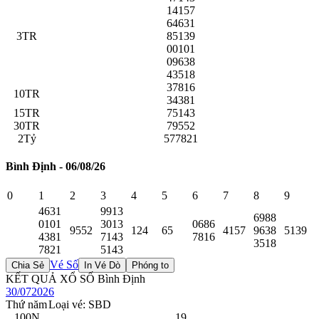
14157
64631
3TR
85139
00101
09638
43518
37816
10TR
34381
15TR
75143
30TR
79552
2Tỷ
577821
Bình Định - 06/08/26
0
1
2
3
4
5
6
7
8
9
4631
9913
6988
0101
3013
0686
9552
124
65
4157
9638
5139
4381
7143
7816
3518
7821
5143
Vé Số
KẾT QUẢ XỔ SỐ Bình Định
30/07
2026
Thứ năm
Loại vé: SBD
100N
19