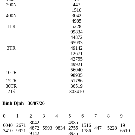
200N
447
1516
400N
3042
4985
1TR
5228
99834
44872
65993
3TR
49142
12671
42755
49921
56040
10TR
98935
15TR
51786
30TR
36519
2Tỷ
803410
Bình Định - 30/07/26
0
1
2
3
4
5
6
7
8
9
3042
4985
6040
2671
1516
19
4872
5993
9834
2755
447
5228
3410
9921
1786
6519
9142
8935