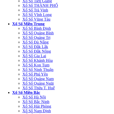
Xổ Số Tiền Giang
Xổ Số THÀNH PHỐ
Xổ Số Trà Vinh
Xổ Số Vĩnh Long
Xổ Số Vũng Tàu
Xổ Số Miền Trung
Xổ Số Bình Định
Xổ Số Quảng Bình
Xổ Số Quảng Trị
Xổ Số Đà Nẵng
Xổ Số Đắk Lắk
Xổ Số Đắk Nông
Xổ Số Gia Lai
Xổ Số Khánh Hòa
Xổ Số Kon Tum
Xổ Số Ninh Thuận
Xổ Số Phú Yên
Xổ Số Quảng Nam
Xổ Số Quảng Ngãi
Xổ Số Thừa T. Huế
Xổ Số Miền Bắc
Xổ Số Hà Nội
Xổ Số Bắc Ninh
Xổ Số Hải Phòng
Xổ Số Nam Định