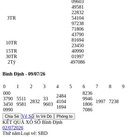
09603
49581
22832
3TR
54104
97238
71806
43790
81694
10TR
23450
15TR
40990
30TR
01997
2Tỷ
497086
Bình Định - 09/07/26
0
1
2
3
4
5
6
7
8
9
000
8236
2484
3790
5511
33
9946
2832
4104
1997
7238
3450
9581
9603
1806
1694
0990
7086
Vé Số
KẾT QUẢ XỔ SỐ Bình Định
02/07
2026
Thứ năm
Loại vé: SBD