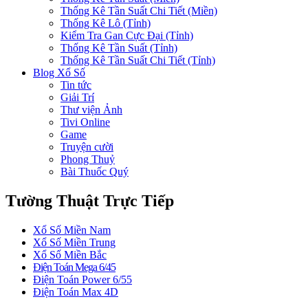
Thống Kê Tần Suất Chi Tiết (Miền)
Thống Kê Lô (Tỉnh)
Kiểm Tra Gan Cực Đại (Tỉnh)
Thống Kê Tần Suất (Tỉnh)
Thống Kê Tần Suất Chi Tiết (Tỉnh)
Blog Xổ Số
Tin tức
Giải Trí
Thư viện Ảnh
Tivi Online
Game
Truyện cười
Phong Thuỷ
Bài Thuốc Quý
Tường Thuật Trực Tiếp
Xổ Số Miền Nam
Xổ Số Miền Trung
Xổ Số Miền Bắc
Điện Toán Mega 6/45
Điện Toán Power 6/55
Điện Toán Max 4D