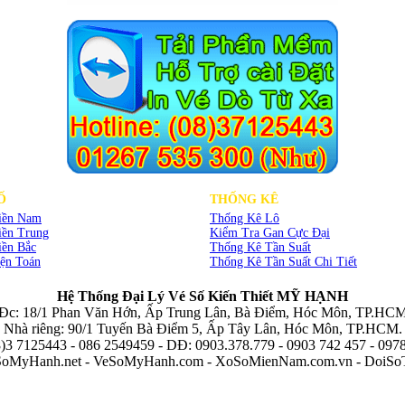
Ố
THỐNG KÊ
iền Nam
Thống Kê Lô
iền Trung
Kiểm Tra Gan Cực Đại
iền Bắc
Thống Kê Tần Suất
ện Toán
Thống Kê Tần Suất Chi Tiết
Hệ Thống Đại Lý Vé Số Kiến Thiết MỸ HẠNH
Đc: 18/1 Phan Văn Hớn, Ấp Trung Lân, Bà Điểm, Hóc Môn, TP.HC
Nhà riêng: 90/1 Tuyến Bà Điểm 5, Ấp Tây Lân, Hóc Môn, TP.HCM.
)3 7125443 - 086 2549459 - DĐ: 0903.378.779 - 0903 742 457 - 097
oMyHanh.net - VeSoMyHanh.com - XoSoMienNam.com.vn - DoiSoTr