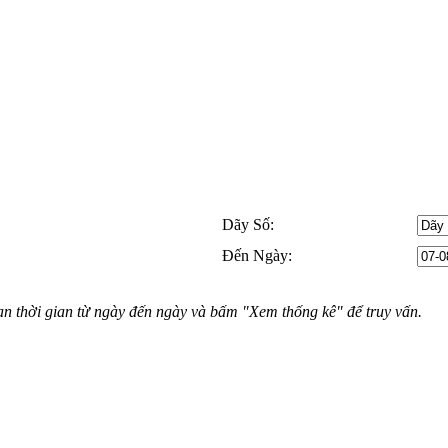
Dãy Số:
Đến Ngày:
hạn thời gian từ ngày đến ngày và bấm "Xem thống kê" để truy vấn.