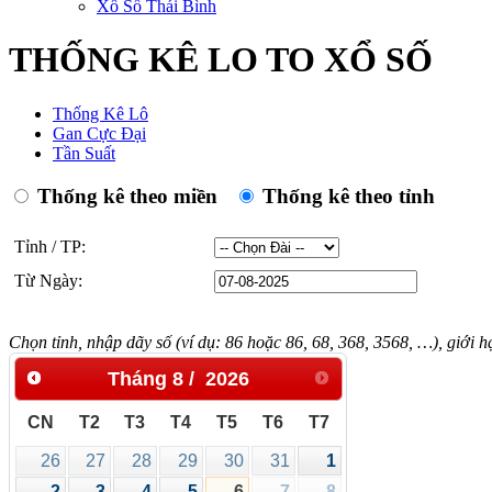
Xổ Số Thái Bình
THỐNG KÊ LO TO XỔ SỐ
Thống Kê Lô
Gan Cực Đại
Tần Suất
Thống kê theo miền
Thống kê theo tỉnh
Tỉnh / TP:
Từ Ngày:
Chọn tỉnh, nhập dãy số (ví dụ: 86 hoặc 86, 68, 368, 3568, …), giới 
Tháng 8
/
2026
CN
T2
T3
T4
T5
T6
T7
26
27
28
29
30
31
1
2
3
4
5
6
7
8