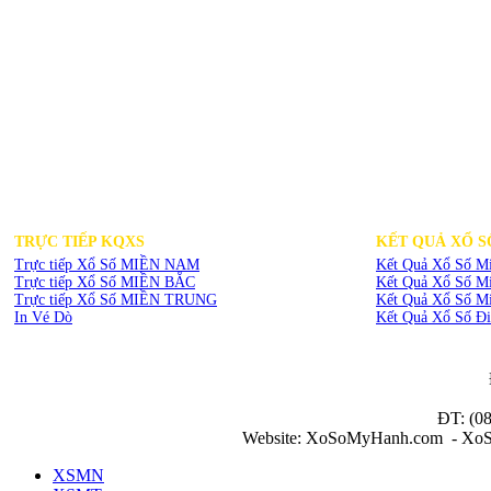
TRỰC TIẾP KQXS
KẾT QUẢ XỔ S
Trực tiếp Xổ Số MIỀN NAM
Kết Quả Xổ Số M
Trực tiếp Xổ Số MIỀN BẮC
Kết Quả Xổ Số M
Trực tiếp Xổ Số MIỀN TRUNG
Kết Quả Xổ Số M
In Vé Dò
Kết Quả Xổ Số Đi
ĐT: (08
Website: XoSoMyHanh.com - XoS
XSMN