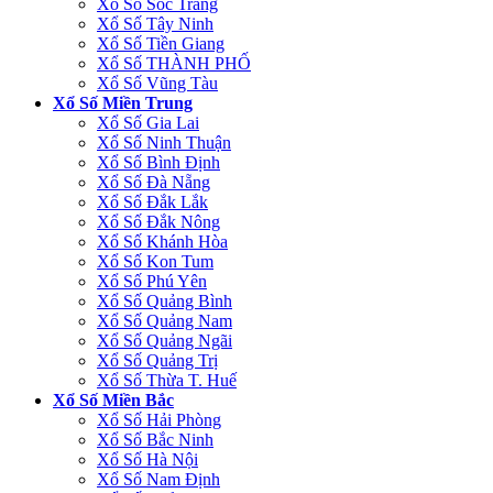
Xổ Số Sóc Trăng
Xổ Số Tây Ninh
Xổ Số Tiền Giang
Xổ Số THÀNH PHỐ
Xổ Số Vũng Tàu
Xổ Số Miền Trung
Xổ Số Gia Lai
Xổ Số Ninh Thuận
Xổ Số Bình Định
Xổ Số Đà Nẵng
Xổ Số Đắk Lắk
Xổ Số Đắk Nông
Xổ Số Khánh Hòa
Xổ Số Kon Tum
Xổ Số Phú Yên
Xổ Số Quảng Bình
Xổ Số Quảng Nam
Xổ Số Quảng Ngãi
Xổ Số Quảng Trị
Xổ Số Thừa T. Huế
Xổ Số Miền Bắc
Xổ Số Hải Phòng
Xổ Số Bắc Ninh
Xổ Số Hà Nội
Xổ Số Nam Định