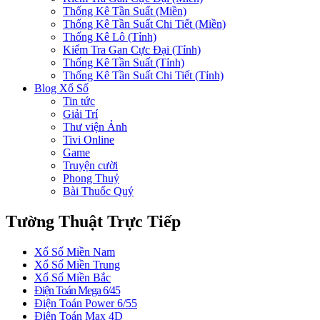
Thống Kê Tần Suất (Miền)
Thống Kê Tần Suất Chi Tiết (Miền)
Thống Kê Lô (Tỉnh)
Kiểm Tra Gan Cực Đại (Tỉnh)
Thống Kê Tần Suất (Tỉnh)
Thống Kê Tần Suất Chi Tiết (Tỉnh)
Blog Xổ Số
Tin tức
Giải Trí
Thư viện Ảnh
Tivi Online
Game
Truyện cười
Phong Thuỷ
Bài Thuốc Quý
Tường Thuật Trực Tiếp
Xổ Số Miền Nam
Xổ Số Miền Trung
Xổ Số Miền Bắc
Điện Toán Mega 6/45
Điện Toán Power 6/55
Điện Toán Max 4D