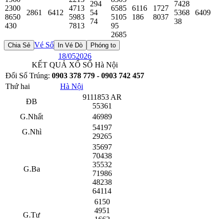
294
7428
2300
4713
6585
6116
1727
2861
6412
54
5368
6409
8650
5983
5105
186
8037
74
38
430
7813
95
2685
Vé Số
18/05
2026
KẾT QUẢ XỔ SỐ Hà Nội
Đổi Số Trúng:
0903 378 779 -
0903 742 457
Thứ hai
Hà Nội
9
1
11
8
5
3 AR
ĐB
55361
G.Nhất
46989
54197
G.Nhì
29265
35697
70438
35532
G.Ba
71986
48238
64114
6150
4951
G.Tư