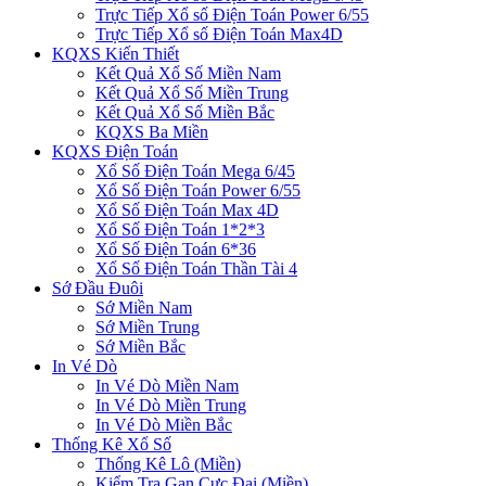
Trực Tiếp Xổ số Điện Toán Power 6/55
Trực Tiếp Xổ số Điện Toán Max4D
KQXS Kiến Thiết
Kết Quả Xổ Số Miền Nam
Kết Quả Xổ Số Miền Trung
Kết Quả Xổ Số Miền Bắc
KQXS Ba Miền
KQXS Điện Toán
Xổ Số Điện Toán Mega 6/45
Xổ Số Điện Toán Power 6/55
Xổ Số Điện Toán Max 4D
Xổ Số Điện Toán 1*2*3
Xổ Số Điện Toán 6*36
Xổ Số Điện Toán Thần Tài 4
Sớ Đầu Đuôi
Sớ Miền Nam
Sớ Miền Trung
Sớ Miền Bắc
In Vé Dò
In Vé Dò Miền Nam
In Vé Dò Miền Trung
In Vé Dò Miền Bắc
Thống Kê Xổ Số
Thống Kê Lô (Miền)
Kiểm Tra Gan Cực Đại (Miền)