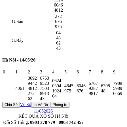
6046
4812
272
G.Sáu
676
975
04
48
G.Bảy
62
43
Hà Nội - 14/05/26
0
1
2
3
4
5
6
7
8
9
3092
6753
0624
9442
9523
6767
7989
0394
4645
6046
6398
4061
4812
7503
9287
5989
1924
975
676
48
272
8913
9817
6669
04
62
43
Vé Số
11/05
2026
KẾT QUẢ XỔ SỐ Hà Nội
Đổi Số Trúng:
0903 378 779 -
0903 742 457