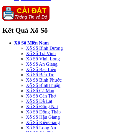
Kết Quả Xổ Số
Xổ Số Miền Nam
Xổ Số Bình Dương
Xổ Số Trà Vinh
Xổ Số Vĩnh Long
Xổ Số An Giang
Xổ Số Bạc Liêu
Xổ Số Bến Tre
Xổ Số Bình Phước
Xổ Số BìnhThuận
Xổ Số Cà Mau
Xổ Số Cần Thơ
Xổ Số Đà Lạt
Xổ Số Đồng Nai
Xổ Số Đồng Tháp
Xổ Số Hậu Giang
Xổ Số KiênGiang
Xổ Số Long An