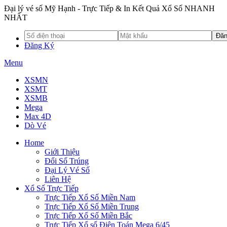
Đại lý vé số Mỹ Hạnh - Trực Tiếp & In Kết Quả Xổ Số NHANH
NHẤT
Đăng Ký
Menu
XSMN
XSMT
XSMB
Mega
Max 4D
Dò Vé
Home
Giới Thiệu
Đổi Số Trúng
Đại Lý Vé Số
Liên Hệ
Xổ Số Trực Tiếp
Trực Tiếp Xổ Số Miền Nam
Trực Tiếp Xổ Số Miền Trung
Trực Tiếp Xổ Số Miền Bắc
Trực Tiếp Xổ số Điện Toán Mega 6/45