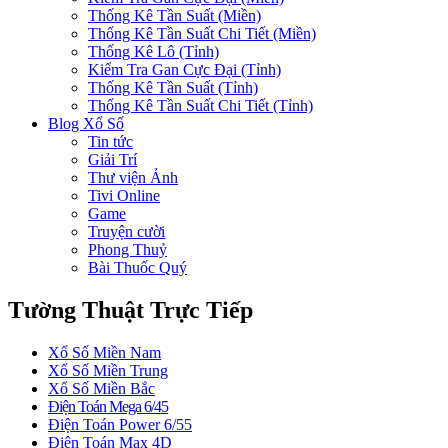
Thống Kê Tần Suất (Miền)
Thống Kê Tần Suất Chi Tiết (Miền)
Thống Kê Lô (Tỉnh)
Kiểm Tra Gan Cực Đại (Tỉnh)
Thống Kê Tần Suất (Tỉnh)
Thống Kê Tần Suất Chi Tiết (Tỉnh)
Blog Xổ Số
Tin tức
Giải Trí
Thư viện Ảnh
Tivi Online
Game
Truyện cười
Phong Thuỷ
Bài Thuốc Quý
Tường Thuật Trực Tiếp
Xổ Số Miền Nam
Xổ Số Miền Trung
Xổ Số Miền Bắc
Điện Toán Mega 6/45
Điện Toán Power 6/55
Điện Toán Max 4D