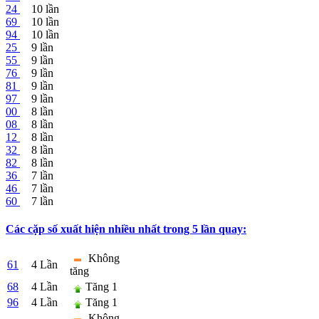
24
10 lần
69
10 lần
94
10 lần
25
9 lần
55
9 lần
76
9 lần
81
9 lần
97
9 lần
00
8 lần
08
8 lần
12
8 lần
32
8 lần
82
8 lần
36
7 lần
46
7 lần
60
7 lần
Các cặp số xuất hiện nhiều nhất trong 5 lần quay:
Không
61
4 Lần
tăng
68
4 Lần
Tăng 1
96
4 Lần
Tăng 1
Không