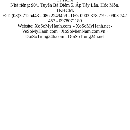
Nhà riêng: 90/1 Tuyến Bà Điểm 5, Ấp Tây Lân, Hóc Môn,
TP.HCM.
ĐT: (08)3 7125443 - 086 2549459 - DĐ: 0903.378.779 - 0903 742
457 - 0978071189
Website: XoSoMyHanh.com - XoSoMyHanh.net -
VeSoMyHanh.com - XoSoMienNam.com.vn -
DoiSoTrung24h.com - DoiSoTrung24h.net