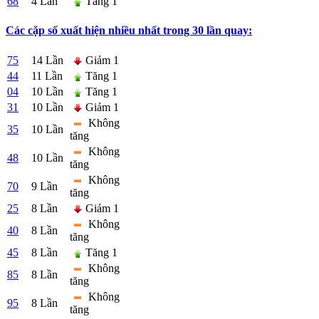
68
4 Lần
Tăng 1
Các cặp số xuất hiện nhiều nhất trong 30 lần quay:
75
14 Lần
Giảm 1
44
11 Lần
Tăng 1
04
10 Lần
Tăng 1
31
10 Lần
Giảm 1
Không
35
10 Lần
tăng
Không
48
10 Lần
tăng
Không
70
9 Lần
tăng
25
8 Lần
Giảm 1
Không
40
8 Lần
tăng
45
8 Lần
Tăng 1
Không
85
8 Lần
tăng
Không
95
8 Lần
tăng