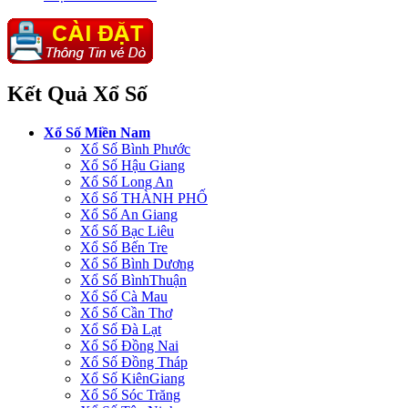
Kết Quả Xổ Số
Xổ Số Miền Nam
Xổ Số Bình Phước
Xổ Số Hậu Giang
Xổ Số Long An
Xổ Số THÀNH PHỐ
Xổ Số An Giang
Xổ Số Bạc Liêu
Xổ Số Bến Tre
Xổ Số Bình Dương
Xổ Số BìnhThuận
Xổ Số Cà Mau
Xổ Số Cần Thơ
Xổ Số Đà Lạt
Xổ Số Đồng Nai
Xổ Số Đồng Tháp
Xổ Số KiênGiang
Xổ Số Sóc Trăng