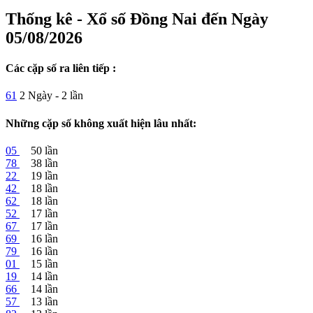
Thống kê - Xổ số Đồng Nai đến Ngày
05/08/2026
Các cặp số ra liên tiếp :
61
2 Ngày - 2 lần
Những cặp số không xuất hiện lâu nhất:
05
50 lần
78
38 lần
22
19 lần
42
18 lần
62
18 lần
52
17 lần
67
17 lần
69
16 lần
79
16 lần
01
15 lần
19
14 lần
66
14 lần
57
13 lần