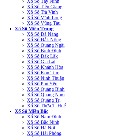
Xổ Số Tây Ninh
Xổ Số Tiền Giang
Xổ Số Trà Vinh
Xổ Số Vĩnh Long
Xổ Số Vũng Tàu
Xổ Số Miền Trung
Xổ Số Đà Nẵng
Xổ Số Đắk Nông
Xổ Số Quảng Ngãi
Xổ Số Bình Định
Xổ Số Đắk Lắk
Xổ Số Gia Lai
Xổ Số Khánh Hòa
Xổ Số Kon Tum
Xổ Số Ninh Thuận
Xổ Số Phú Yên
Xổ Số Quảng Bình
Xổ Số Quảng Nam
Xổ Số Quảng Trị
Xổ Số Thừa T. Huế
Xổ Số Miền Bắc
Xổ Số Nam Định
Xổ Số Bắc Ninh
Xổ Số Hà Nội
Xổ Số Hải Phòng