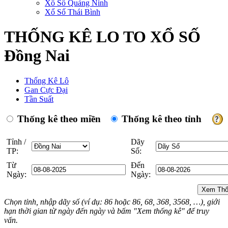
Xổ Số Quảng Ninh
Xổ Số Thái Bình
THỐNG KÊ LO TO XỔ SỐ
Đồng Nai
Thống Kê Lô
Gan Cực Đại
Tần Suất
Thống kê theo miền
Thống kê theo tỉnh
Tỉnh /
Dãy
TP:
Số:
Từ
Đến
Ngày:
Ngày:
Chọn tỉnh, nhập dãy số (ví dụ: 86 hoặc 86, 68, 368, 3568, …), giới
hạn thời gian từ ngày đến ngày và bấm "Xem thống kê" để truy
vấn.