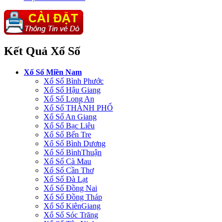
Kết Quả Xổ Số
Xổ Số Miền Nam
Xổ Số Bình Phước
Xổ Số Hậu Giang
Xổ Số Long An
Xổ Số THÀNH PHỐ
Xổ Số An Giang
Xổ Số Bạc Liêu
Xổ Số Bến Tre
Xổ Số Bình Dương
Xổ Số BìnhThuận
Xổ Số Cà Mau
Xổ Số Cần Thơ
Xổ Số Đà Lạt
Xổ Số Đồng Nai
Xổ Số Đồng Tháp
Xổ Số KiênGiang
Xổ Số Sóc Trăng