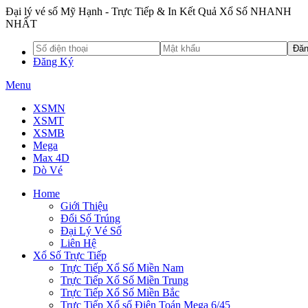
Đại lý vé số Mỹ Hạnh - Trực Tiếp & In Kết Quả Xổ Số NHANH
NHẤT
Đăng Ký
Menu
XSMN
XSMT
XSMB
Mega
Max 4D
Dò Vé
Home
Giới Thiệu
Đổi Số Trúng
Đại Lý Vé Số
Liên Hệ
Xổ Số Trực Tiếp
Trực Tiếp Xổ Số Miền Nam
Trực Tiếp Xổ Số Miền Trung
Trực Tiếp Xổ Số Miền Bắc
Trực Tiếp Xổ số Điện Toán Mega 6/45