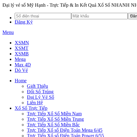
Đại lý vé số Mỹ Hạnh - Trực Tiếp & In Kết Quả Xổ Số NHANH 
Đăng Ký
Menu
XSMN
XSMT
XSMB
Mega
Max 4D
Dò Vé
Home
Giới Thiệu
Đổi Số Trúng
Đại Lý Vé Số
Liên Hệ
Xổ Số Trực Tiếp
Trực Tiếp Xổ Số Miền Nam
Trực Tiếp Xổ Số Miền Trung
Trực Tiếp Xổ Số Miền Bắc
Trực Tiếp Xổ số Điện Toán Mega 6/45
Trực Tiếp Xổ số Điện Toán Power 6/55