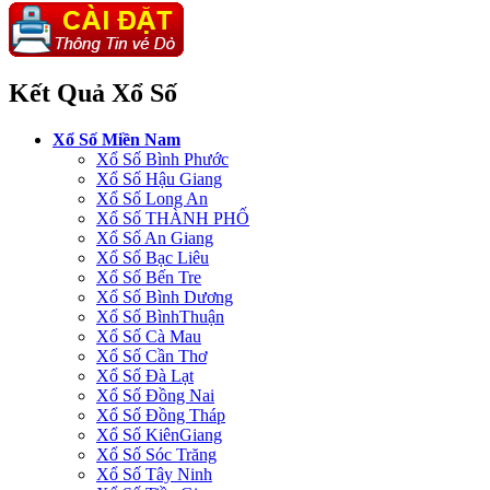
Kết Quả Xổ Số
Xổ Số Miền Nam
Xổ Số Bình Phước
Xổ Số Hậu Giang
Xổ Số Long An
Xổ Số THÀNH PHỐ
Xổ Số An Giang
Xổ Số Bạc Liêu
Xổ Số Bến Tre
Xổ Số Bình Dương
Xổ Số BìnhThuận
Xổ Số Cà Mau
Xổ Số Cần Thơ
Xổ Số Đà Lạt
Xổ Số Đồng Nai
Xổ Số Đồng Tháp
Xổ Số KiênGiang
Xổ Số Sóc Trăng
Xổ Số Tây Ninh