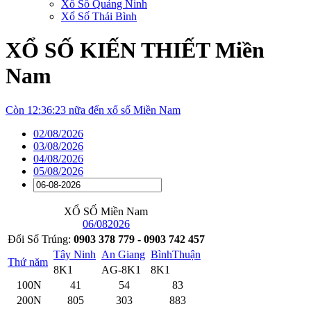
Xổ Số Quảng Ninh
Xổ Số Thái Bình
XỔ SỐ KIẾN THIẾT Miền
Nam
Còn
12:36:22
nữa đến xổ số Miền Nam
02/08
/2026
03/08
/2026
04/08
/2026
05/08
/2026
XỔ SỐ Miền Nam
06/08
2026
Đổi Số Trúng:
0903 378 779 -
0903 742 457
Tây Ninh
An Giang
BìnhThuận
Thứ năm
8K1
AG-8K1
8K1
100N
41
54
83
200N
805
303
883