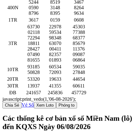
5244
8519
3467
400N
0590
3148
8264
8796
8395
9634
1TR
3617
0159
0608
63730
22978
45303
02118
59534
77388
72294
98348
68377
3TR
18811
63070
85679
28427
00411
11376
07490
82357
09087
81655
01893
06864
93185
60534
59035
10TR
50828
72093
27848
20TR
53320
19633
44654
30TR
13937
41355
60611
ĐB
241657
245836
457729
javascript:print_vedo(1,'06-08-2026');
Vé Số
Các thống kê cơ bản xổ số Miền Nam (lô)
đến KQXS Ngày 06/08/2026