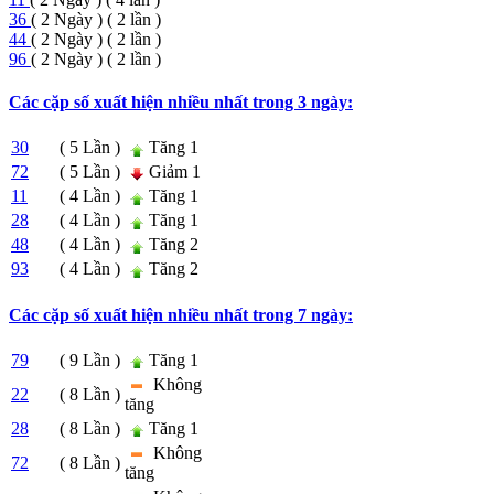
36
( 2 Ngày ) ( 2 lần )
44
( 2 Ngày ) ( 2 lần )
96
( 2 Ngày ) ( 2 lần )
Các cặp số xuất hiện nhiều nhất trong 3 ngày:
30
( 5 Lần )
Tăng 1
72
( 5 Lần )
Giảm 1
11
( 4 Lần )
Tăng 1
28
( 4 Lần )
Tăng 1
48
( 4 Lần )
Tăng 2
93
( 4 Lần )
Tăng 2
Các cặp số xuất hiện nhiều nhất trong 7 ngày:
79
( 9 Lần )
Tăng 1
Không
22
( 8 Lần )
tăng
28
( 8 Lần )
Tăng 1
Không
72
( 8 Lần )
tăng