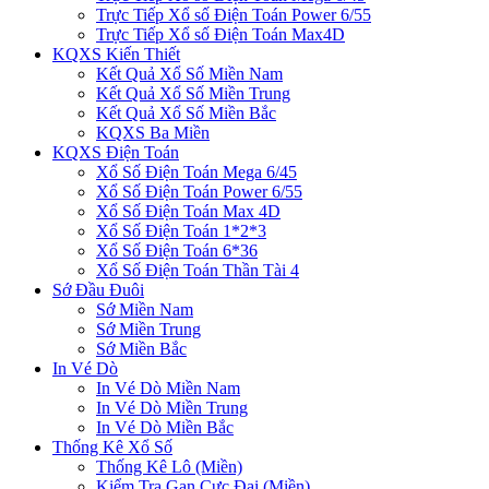
Trực Tiếp Xổ số Điện Toán Power 6/55
Trực Tiếp Xổ số Điện Toán Max4D
KQXS Kiến Thiết
Kết Quả Xổ Số Miền Nam
Kết Quả Xổ Số Miền Trung
Kết Quả Xổ Số Miền Bắc
KQXS Ba Miền
KQXS Điện Toán
Xổ Số Điện Toán Mega 6/45
Xổ Số Điện Toán Power 6/55
Xổ Số Điện Toán Max 4D
Xổ Số Điện Toán 1*2*3
Xổ Số Điện Toán 6*36
Xổ Số Điện Toán Thần Tài 4
Sớ Đầu Đuôi
Sớ Miền Nam
Sớ Miền Trung
Sớ Miền Bắc
In Vé Dò
In Vé Dò Miền Nam
In Vé Dò Miền Trung
In Vé Dò Miền Bắc
Thống Kê Xổ Số
Thống Kê Lô (Miền)
Kiểm Tra Gan Cực Đại (Miền)