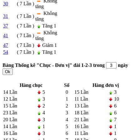
Không
30
( 7 Lần )
tăng
Không
31
( 7 Lần )
tăng
37
( 7 Lần )
Tăng 1
Không
41
( 7 Lần )
tăng
47
( 7 Lần )
Giảm 1
54
( 7 Lần )
Tăng 1
Bảng Thống kê "Chục - Đơn vị" đài 1-2-3 trong
ngày
Hàng chục
Số
Hàng đơn vị
14 Lần
5
0
15 Lần
3
12 Lần
3
1
11 Lần
10
15 Lần
2
2
13 Lần
6
23 Lần
4
3
18 Lần
6
20 Lần
3
4
21 Lần
7
14 Lần
1
5
16 Lần
1
16 Lần
3
6
11 Lần
1