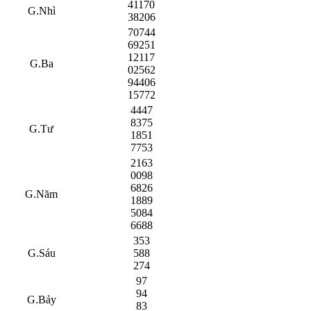
41170
G.Nhì
38206
70744
69251
12117
G.Ba
02562
94406
15772
4447
8375
G.Tư
1851
7753
2163
0098
6826
G.Năm
1889
5084
6688
353
G.Sáu
588
274
97
94
G.Bảy
83