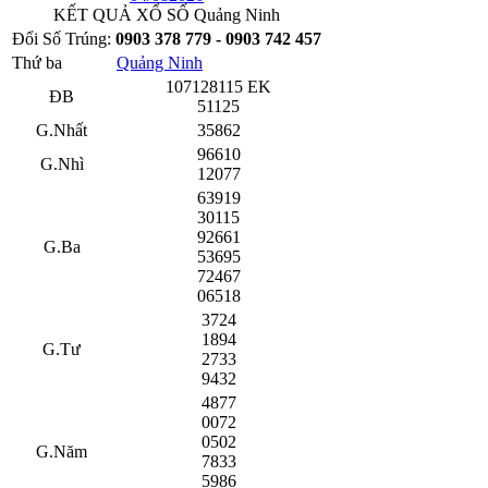
KẾT QUẢ XỔ SỐ Quảng Ninh
Đổi Số Trúng:
0903 378 779 -
0903 742 457
Thứ ba
Quảng Ninh
10
7
12
8
1
15 EK
ĐB
51125
G.Nhất
35862
96610
G.Nhì
12077
63919
30115
92661
G.Ba
53695
72467
06518
3724
1894
G.Tư
2733
9432
4877
0072
0502
G.Năm
7833
5986