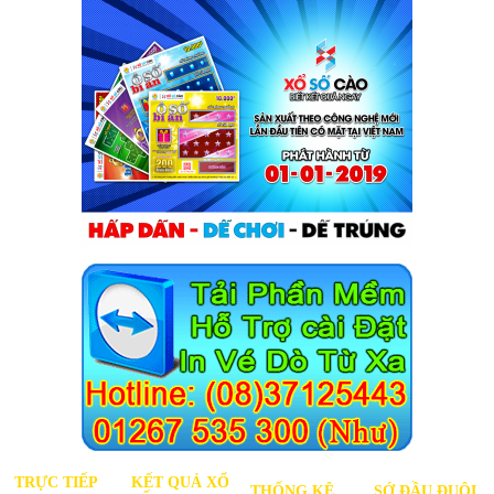
TRỰC TIẾP
KẾT QUẢ XỔ
THỐNG KÊ
SỚ ĐẦU ĐUÔI