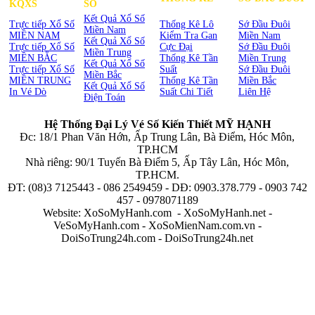
KQXS
SỐ
Kết Quả Xổ Số
Trực tiếp Xổ Số
Thống Kê Lô
Sớ Đầu Đuôi
Miền Nam
MIỀN NAM
Kiểm Tra Gan
Miền Nam
Kết Quả Xổ Số
Trực tiếp Xổ Số
Cực Đại
Sớ Đầu Đuôi
Miền Trung
MIỀN BẮC
Thống Kê Tần
Miền Trung
Kết Quả Xổ Số
Trực tiếp Xổ Số
Suất
Sớ Đầu Đuôi
Miền Bắc
MIỀN TRUNG
Thống Kê Tần
Miền Bắc
Kết Quả Xổ Số
In Vé Dò
Suất Chi Tiết
Liên Hệ
Điện Toán
Hệ Thống Đại Lý Vé Số Kiến Thiết MỸ HẠNH
Đc: 18/1 Phan Văn Hớn, Ấp Trung Lân, Bà Điểm, Hóc Môn,
TP.HCM
Nhà riêng: 90/1 Tuyến Bà Điểm 5, Ấp Tây Lân, Hóc Môn,
TP.HCM.
ĐT: (08)3 7125443 - 086 2549459 - DĐ: 0903.378.779 - 0903 742
457 - 0978071189
Website: XoSoMyHanh.com - XoSoMyHanh.net -
VeSoMyHanh.com - XoSoMienNam.com.vn -
DoiSoTrung24h.com - DoiSoTrung24h.net