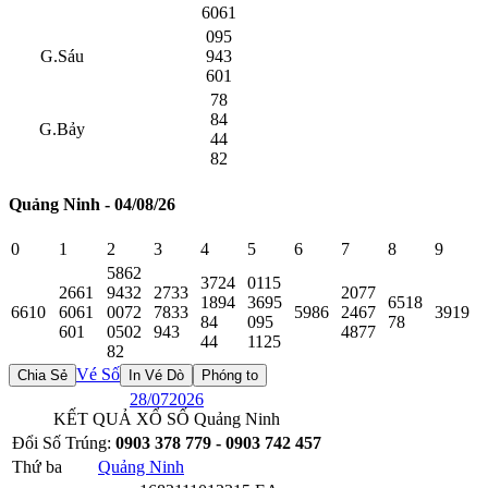
6061
095
G.Sáu
943
601
78
84
G.Bảy
44
82
Quảng Ninh - 04/08/26
0
1
2
3
4
5
6
7
8
9
5862
3724
0115
2661
9432
2733
2077
1894
3695
6518
6610
6061
0072
7833
5986
2467
3919
84
095
78
601
0502
943
4877
44
1125
82
Vé Số
28/07
2026
KẾT QUẢ XỔ SỐ Quảng Ninh
Đổi Số Trúng:
0903 378 779 -
0903 742 457
Thứ ba
Quảng Ninh