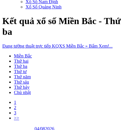
Xổ Số Nam Định
Xổ Số Quảng Ninh
Kết quả xổ số Miền Bắc - Thứ
ba
Đang tường thuật trực tiếp KQXS Miền Bắc » Bấm Xem!...
Miền Bắc
Thứ hai
Thứ ba
Thứ tư
Thứ năm
Thứ sáu
Thứ bảy
Chủ nhật
1
2
3
>>
04/08
2026