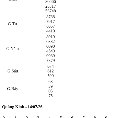
30666
28817
53748
8788
7917
G.Tư
8057
4410
8019
0382
0090
G.Năm
4549
0989
7879
674
G.Sáu
612
599
68
39
G.Bảy
05
75
Quảng Ninh - 14/07/26
0
1
2
3
4
5
6
7
8
9