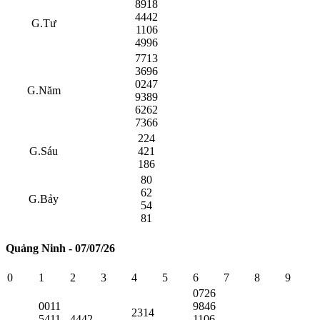
8918
4442
G.Tư
1106
4996
7713
3696
0247
G.Năm
9389
6262
7366
224
G.Sáu
421
186
80
62
G.Bảy
54
81
Quảng Ninh - 07/07/26
0
1
2
3
4
5
6
7
8
9
0726
0011
9846
2314
5411
4442
1106