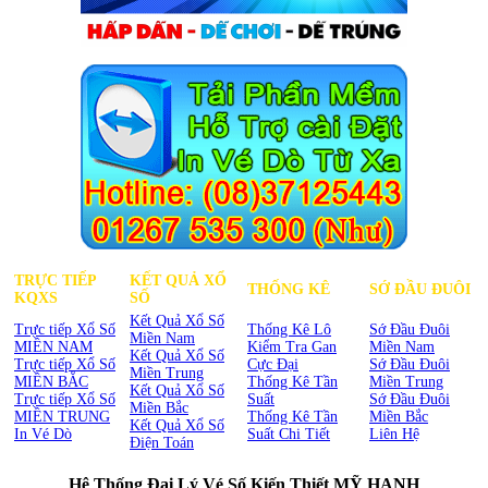
TRỰC TIẾP
KẾT QUẢ XỔ
THỐNG KÊ
SỚ ĐẦU ĐUÔI
KQXS
SỐ
Kết Quả Xổ Số
Trực tiếp Xổ Số
Thống Kê Lô
Sớ Đầu Đuôi
Miền Nam
MIỀN NAM
Kiểm Tra Gan
Miền Nam
Kết Quả Xổ Số
Trực tiếp Xổ Số
Cực Đại
Sớ Đầu Đuôi
Miền Trung
MIỀN BẮC
Thống Kê Tần
Miền Trung
Kết Quả Xổ Số
Trực tiếp Xổ Số
Suất
Sớ Đầu Đuôi
Miền Bắc
MIỀN TRUNG
Thống Kê Tần
Miền Bắc
Kết Quả Xổ Số
In Vé Dò
Suất Chi Tiết
Liên Hệ
Điện Toán
Hệ Thống Đại Lý Vé Số Kiến Thiết MỸ HẠNH