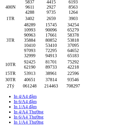
5837
4415
6193
400N
9611
2927
8563
4288
9735
1264
1TR
3402
2659
3903
48289
15745
34254
10993
90096
65279
90963
17661
58378
3TR
35884
80852
53818
10410
53410
37095
97093
72295
64652
32999
94913
65183
92425
81701
75292
10TR
62190
89733
42218
15TR
53913
38961
22596
30TR
40651
37814
93546
2Tỷ
061248
214463
708297
In 4/A4 đậm
In 6/A4 đậm
In 1/A4 đậm
In 4/A4 Thường
In 6/A4 Thường
In 1/A4 Thường